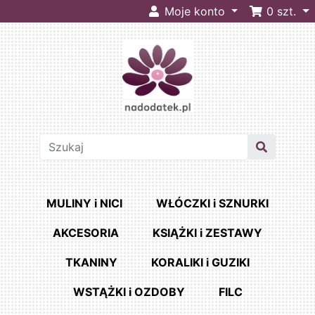
Moje konto
0
szt.
MULINY i NICI
WŁÓCZKI i SZNURKI
AKCESORIA
KSIĄŻKI i ZESTAWY
TKANINY
KORALIKI i GUZIKI
WSTĄŻKI i OZDOBY
FILC