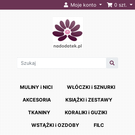
Moje konto
0
szt.
MULINY i NICI
WŁÓCZKI i SZNURKI
AKCESORIA
KSIĄŻKI i ZESTAWY
TKANINY
KORALIKI i GUZIKI
WSTĄŻKI i OZDOBY
FILC