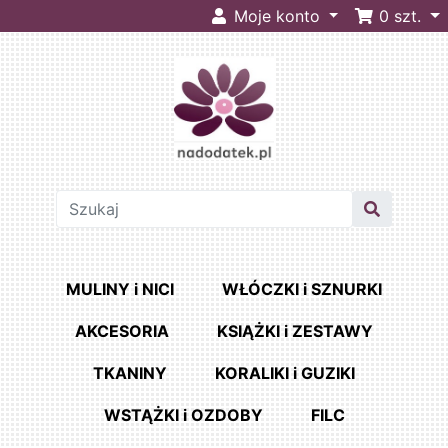
Moje konto
0
szt.
MULINY i NICI
WŁÓCZKI i SZNURKI
AKCESORIA
KSIĄŻKI i ZESTAWY
TKANINY
KORALIKI i GUZIKI
WSTĄŻKI i OZDOBY
FILC