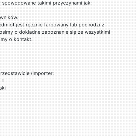
ć spowodowane takimi przyczynami jak:
rwników.
zedmiot jest ręcznie farbowany lub pochodzi z
osimy o dokładne zapoznanie się ze wszystkimi
imy o kontakt.
zedstawiciel/Importer:
 o.
ski