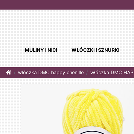
MULINY i NICI
WŁÓCZKI i SZNURKI
Home
włóczka DMC happy chenille
włóczka DMC HAPP