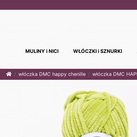
MULINY i NICI
WŁÓCZKI i SZNURKI
Home
włóczka DMC happy chenille
włóczka DMC HAPP