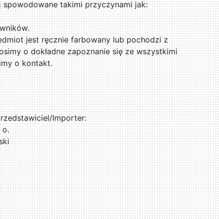
ć spowodowane takimi przyczynami jak:
rwników.
zedmiot jest ręcznie farbowany lub pochodzi z
osimy o dokładne zapoznanie się ze wszystkimi
imy o kontakt.
zedstawiciel/Importer:
 o.
ski