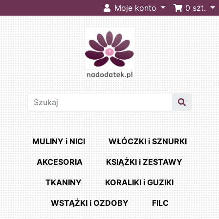
Moje konto
0
szt.
MULINY i NICI
WŁÓCZKI i SZNURKI
AKCESORIA
KSIĄŻKI i ZESTAWY
TKANINY
KORALIKI i GUZIKI
WSTĄŻKI i OZDOBY
FILC