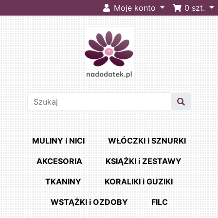
Moje konto
0
szt.
MULINY i NICI
WŁÓCZKI i SZNURKI
AKCESORIA
KSIĄŻKI i ZESTAWY
TKANINY
KORALIKI i GUZIKI
WSTĄŻKI i OZDOBY
FILC