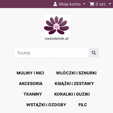
Moje konto
0
szt.
MULINY i NICI
WŁÓCZKI i SZNURKI
AKCESORIA
KSIĄŻKI i ZESTAWY
TKANINY
KORALIKI i GUZIKI
WSTĄŻKI i OZDOBY
FILC