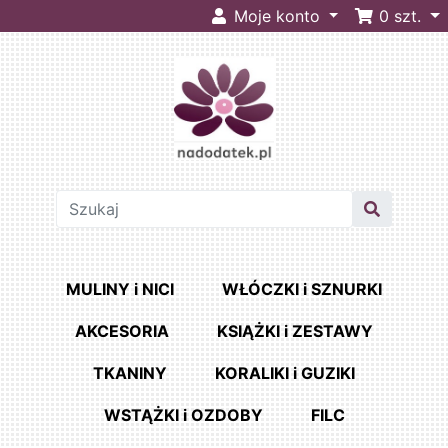
Moje konto
0
szt.
MULINY i NICI
WŁÓCZKI i SZNURKI
AKCESORIA
KSIĄŻKI i ZESTAWY
TKANINY
KORALIKI i GUZIKI
WSTĄŻKI i OZDOBY
FILC