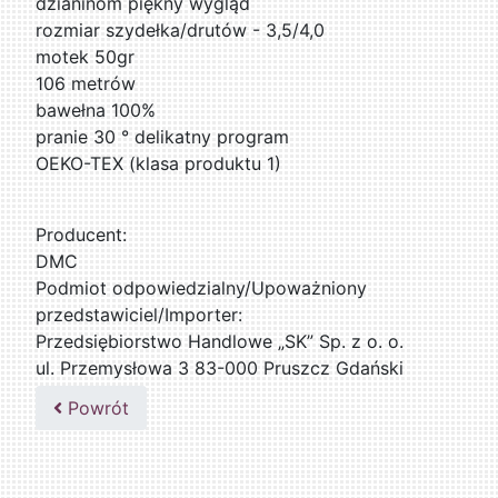
dzianinom piękny wygląd
rozmiar szydełka/drutów - 3,5/4,0
motek 50gr
106 metrów
bawełna 100%
pranie 30 ° delikatny program
OEKO-TEX (klasa produktu 1)
Producent:
DMC
Podmiot odpowiedzialny/Upoważniony
przedstawiciel/Importer:
Przedsiębiorstwo Handlowe „SK” Sp. z o. o.
ul. Przemysłowa 3 83-000 Pruszcz Gdański
509076255
Powrót