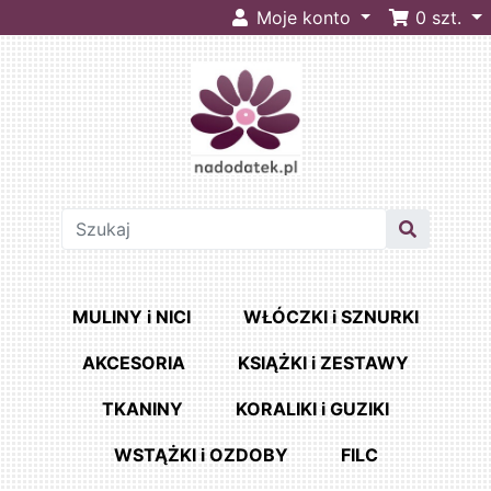
Moje konto
0
szt.
MULINY i NICI
WŁÓCZKI i SZNURKI
AKCESORIA
KSIĄŻKI i ZESTAWY
TKANINY
KORALIKI i GUZIKI
WSTĄŻKI i OZDOBY
FILC