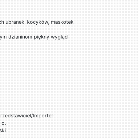
ych ubranek, kocyków, maskotek
nym dzianinom piękny wygląd
zedstawiciel/Importer:
 o.
ski