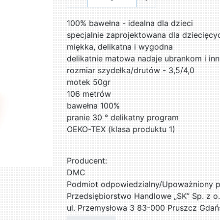
100% bawełna - idealna dla dzieci
specjalnie zaprojektowana dla dziecięc
miękka, delikatna i wygodna
delikatnie matowa nadaje ubrankom i in
rozmiar szydełka/drutów - 3,5/4,0
motek 50gr
106 metrów
bawełna 100%
pranie 30 ° delikatny program
OEKO-TEX (klasa produktu 1)
Producent:
DMC
Podmiot odpowiedzialny/Upoważniony pr
Przedsiębiorstwo Handlowe „SK” Sp. z o.
ul. Przemysłowa 3 83-000 Pruszcz Gdań
509076255