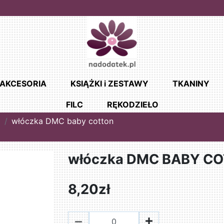
AKCESORIA
KSIĄŻKI i ZESTAWY
TKANINY
FILC
RĘKODZIEŁO
I
włóczka DMC baby cotton
włóczka DMC BABY COT
8,20zł