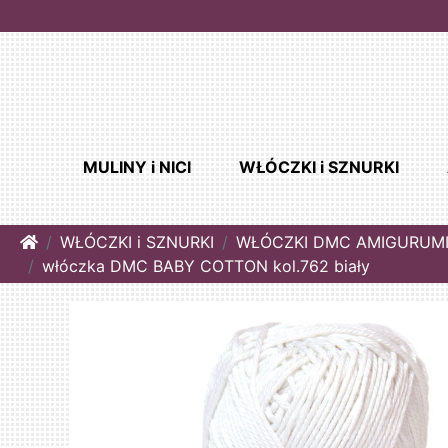
MULINY i NICI
WŁÓCZKI i SZNURKI
Home
WŁÓCZKI i SZNURKI
WŁÓCZKI DMC AMIGURUM
włóczka DMC BABY COTTON kol.762 biały