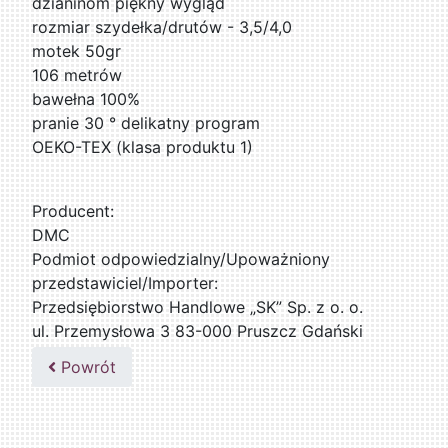
dzianinom piękny wygląd
rozmiar szydełka/drutów - 3,5/4,0
motek 50gr
106 metrów
bawełna 100%
pranie 30 ° delikatny program
OEKO-TEX (klasa produktu 1)
Producent:
DMC
Podmiot odpowiedzialny/Upoważniony
przedstawiciel/Importer:
Przedsiębiorstwo Handlowe „SK” Sp. z o. o.
ul. Przemysłowa 3 83-000 Pruszcz Gdański
509076255
Powrót