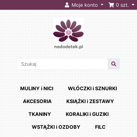
Moje konto
0
szt.
MULINY i NICI
WŁÓCZKI i SZNURKI
AKCESORIA
KSIĄŻKI i ZESTAWY
TKANINY
KORALIKI i GUZIKI
WSTĄŻKI i OZDOBY
FILC