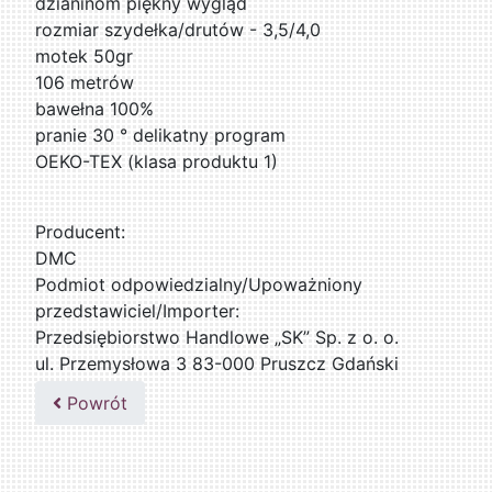
dzianinom piękny wygląd
rozmiar szydełka/drutów - 3,5/4,0
motek 50gr
106 metrów
bawełna 100%
pranie 30 ° delikatny program
OEKO-TEX (klasa produktu 1)
Producent:
DMC
Podmiot odpowiedzialny/Upoważniony
przedstawiciel/Importer:
Przedsiębiorstwo Handlowe „SK” Sp. z o. o.
ul. Przemysłowa 3 83-000 Pruszcz Gdański
509076255
Powrót