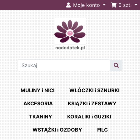
Moje konto
0
szt.
MULINY i NICI
WŁÓCZKI i SZNURKI
AKCESORIA
KSIĄŻKI i ZESTAWY
TKANINY
KORALIKI i GUZIKI
WSTĄŻKI i OZDOBY
FILC