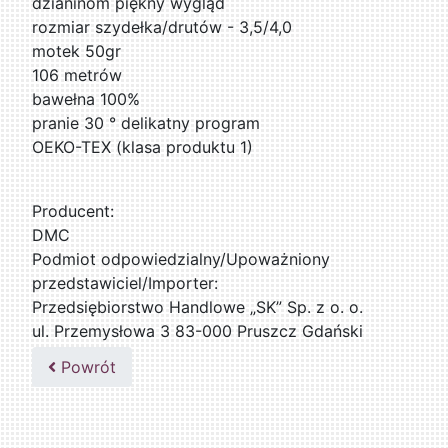
dzianinom piękny wygląd
rozmiar szydełka/drutów - 3,5/4,0
motek 50gr
106 metrów
bawełna 100%
pranie 30 ° delikatny program
OEKO-TEX (klasa produktu 1)
Producent:
DMC
Podmiot odpowiedzialny/Upoważniony
przedstawiciel/Importer:
Przedsiębiorstwo Handlowe „SK” Sp. z o. o.
ul. Przemysłowa 3 83-000 Pruszcz Gdański
509076255
Powrót