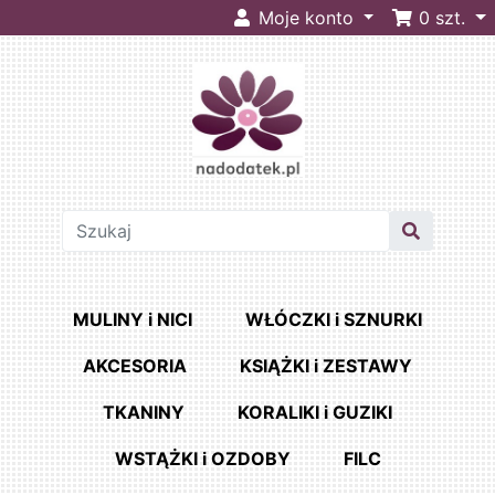
Moje konto
0
szt.
MULINY i NICI
WŁÓCZKI i SZNURKI
AKCESORIA
KSIĄŻKI i ZESTAWY
TKANINY
KORALIKI i GUZIKI
WSTĄŻKI i OZDOBY
FILC