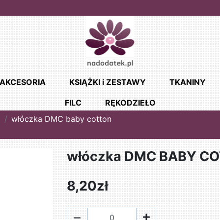
AKCESORIA
KSIĄŻKI i ZESTAWY
TKANINY
FILC
RĘKODZIEŁO
I
włóczka DMC baby cotton
włóczka DMC BABY CO
8,20zł