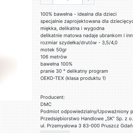
100% bawełna - idealna dla dzieci
specjalnie zaprojektowana dla dziecięc
miękka, delikatna i wygodna
delikatnie matowa nadaje ubrankom i in
rozmiar szydełka/drutów - 3,5/4,0
motek 50gr
106 metrów
bawełna 100%
pranie 30 ° delikatny program
OEKO-TEX (klasa produktu 1)
Producent:
DMC
Podmiot odpowiedzialny/Upoważniony pr
Przedsiębiorstwo Handlowe „SK” Sp. z o.
ul. Przemysłowa 3 83-000 Pruszcz Gdań
509076255