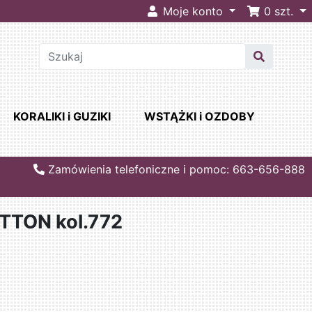
Moje konto
0
szt.
KORALIKI i GUZIKI
WSTĄŻKI i OZDOBY
Zamówienia telefoniczne i pomoc: 663-656-888
TTON kol.772