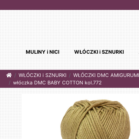
MULINY i NICI
WŁÓCZKI i SZNURKI
Home
WŁÓCZKI i SZNURKI
WŁÓCZKI DMC AMIGURUM
włóczka DMC BABY COTTON kol.772