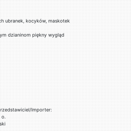
ych ubranek, kocyków, maskotek
nym dzianinom piękny wygląd
zedstawiciel/Importer:
 o.
ski