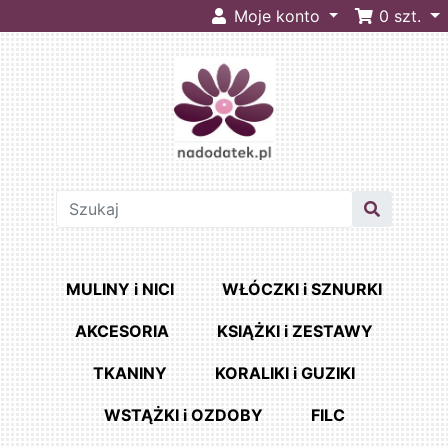
Moje konto
0
szt.
MULINY i NICI
WŁÓCZKI i SZNURKI
AKCESORIA
KSIĄŻKI i ZESTAWY
TKANINY
KORALIKI i GUZIKI
WSTĄŻKI i OZDOBY
FILC