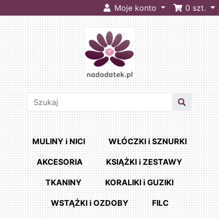
Moje konto
0
szt.
MULINY i NICI
WŁÓCZKI i SZNURKI
AKCESORIA
KSIĄŻKI i ZESTAWY
TKANINY
KORALIKI i GUZIKI
WSTĄŻKI i OZDOBY
FILC