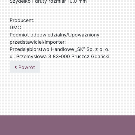
Szydełko i druty rozmiar 10.0 mm
Producent:
DMC
Podmiot odpowiedzialny/Upoważniony
przedstawiciel/Importer:
Przedsiębiorstwo Handlowe „SK” Sp. z o. o.
ul. Przemysłowa 3 83-000 Pruszcz Gdański
509076255
Powrót