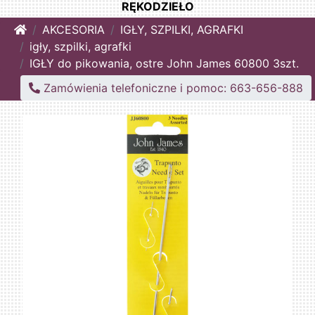
RĘKODZIEŁO
Home
AKCESORIA
IGŁY, SZPILKI, AGRAFKI
igły, szpilki, agrafki
IGŁY do pikowania, ostre John James 60800 3szt.
Zamówienia telefoniczne i pomoc: 663-656-888