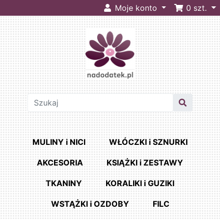
Moje konto
0
szt.
MULINY i NICI
WŁÓCZKI i SZNURKI
AKCESORIA
KSIĄŻKI i ZESTAWY
TKANINY
KORALIKI i GUZIKI
WSTĄŻKI i OZDOBY
FILC