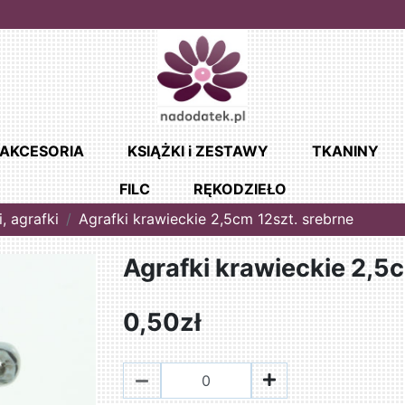
AKCESORIA
KSIĄŻKI i ZESTAWY
TKANINY
FILC
RĘKODZIEŁO
i, agrafki
Agrafki krawieckie 2,5cm 12szt. srebrne
Agrafki krawieckie 2,5
0,50zł