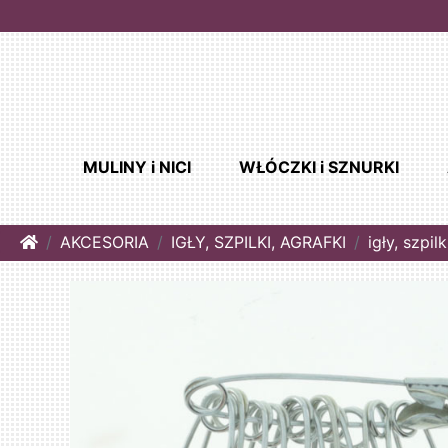
MULINY i NICI
WŁÓCZKI i SZNURKI
Home
AKCESORIA
IGŁY, SZPILKI, AGRAFKI
igły, szpilk