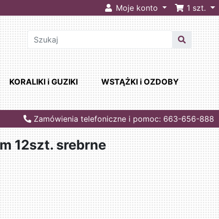
Moje konto
1
szt.
KORALIKI i GUZIKI
WSTĄŻKI i OZDOBY
Zamówienia telefoniczne i pomoc: 663-656-888
cm 12szt. srebrne