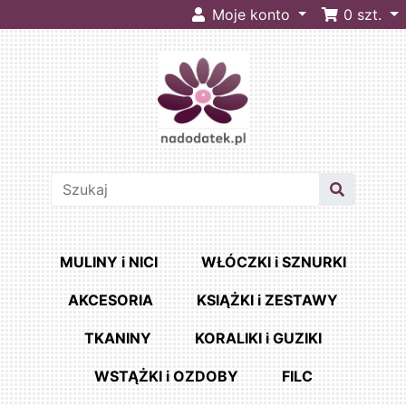
Moje konto
0
szt.
MULINY i NICI
WŁÓCZKI i SZNURKI
AKCESORIA
KSIĄŻKI i ZESTAWY
TKANINY
KORALIKI i GUZIKI
WSTĄŻKI i OZDOBY
FILC