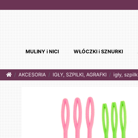
MULINY i NICI
WŁÓCZKI i SZNURKI
Home
AKCESORIA
IGŁY, SZPILKI, AGRAFKI
igły, szpilk