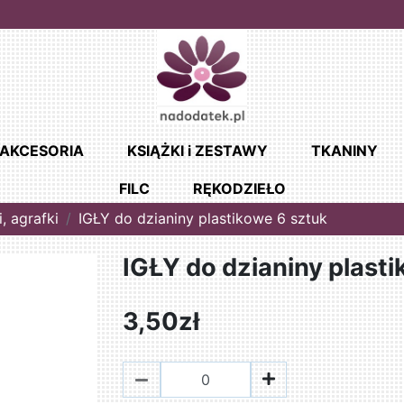
AKCESORIA
KSIĄŻKI i ZESTAWY
TKANINY
FILC
RĘKODZIEŁO
i, agrafki
IGŁY do dzianiny plastikowe 6 sztuk
IGŁY do dzianiny plast
3,50zł