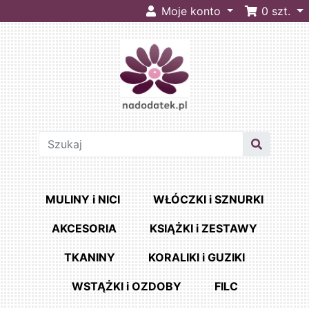
Moje konto
0
szt.
MULINY i NICI
WŁÓCZKI i SZNURKI
AKCESORIA
KSIĄŻKI i ZESTAWY
TKANINY
KORALIKI i GUZIKI
WSTĄŻKI i OZDOBY
FILC