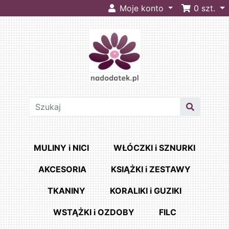
Moje konto
0
szt.
MULINY i NICI
WŁÓCZKI i SZNURKI
AKCESORIA
KSIĄŻKI i ZESTAWY
TKANINY
KORALIKI i GUZIKI
WSTĄŻKI i OZDOBY
FILC