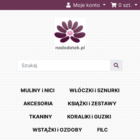
Moje konto
0
szt.
MULINY i NICI
WŁÓCZKI i SZNURKI
AKCESORIA
KSIĄŻKI i ZESTAWY
TKANINY
KORALIKI i GUZIKI
WSTĄŻKI i OZDOBY
FILC