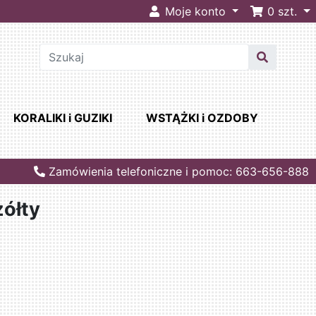
Moje konto
0
szt.
KORALIKI i GUZIKI
WSTĄŻKI i OZDOBY
Zamówienia telefoniczne i pomoc: 663-656-888
żółty