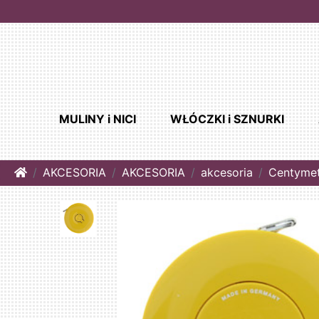
MULINY i NICI
WŁÓCZKI i SZNURKI
Home
AKCESORIA
AKCESORIA
akcesoria
Centymetr