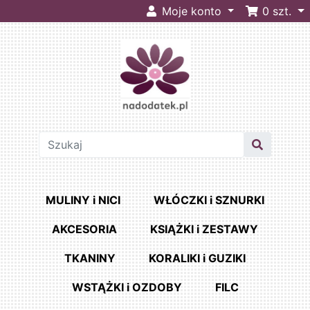
Moje konto
0
szt.
MULINY i NICI
WŁÓCZKI i SZNURKI
AKCESORIA
KSIĄŻKI i ZESTAWY
TKANINY
KORALIKI i GUZIKI
WSTĄŻKI i OZDOBY
FILC