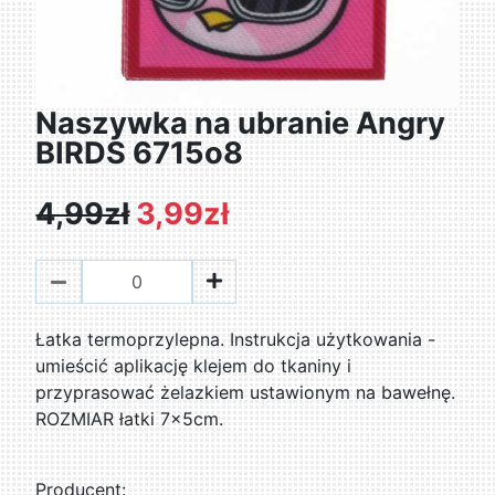
Naszywka na ubranie Angry
BIRDS 6715o8
4,99zł
3,99zł
Łatka termoprzylepna. Instrukcja użytkowania -
umieścić aplikację klejem do tkaniny i
przyprasować żelazkiem ustawionym na bawełnę.
ROZMIAR łatki 7x5cm.
Producent: