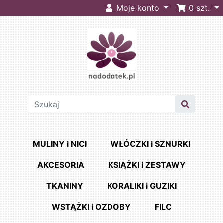
Moje konto
0
szt.
MULINY i NICI
WŁÓCZKI i SZNURKI
AKCESORIA
KSIĄŻKI i ZESTAWY
TKANINY
KORALIKI i GUZIKI
WSTĄŻKI i OZDOBY
FILC