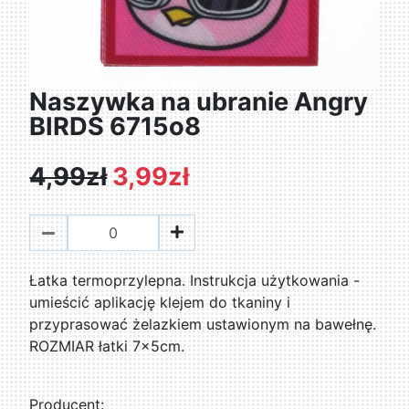
Naszywka na ubranie Angry
BIRDS 6715o8
4,99zł
3,99zł
Łatka termoprzylepna. Instrukcja użytkowania -
umieścić aplikację klejem do tkaniny i
przyprasować żelazkiem ustawionym na bawełnę.
ROZMIAR łatki 7x5cm.
Producent: