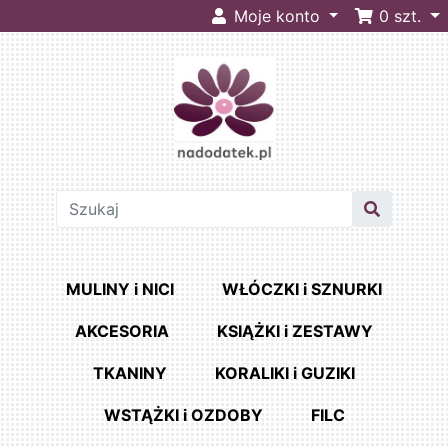
Moje konto
0
szt.
MULINY i NICI
WŁÓCZKI i SZNURKI
AKCESORIA
KSIĄŻKI i ZESTAWY
TKANINY
KORALIKI i GUZIKI
WSTĄŻKI i OZDOBY
FILC