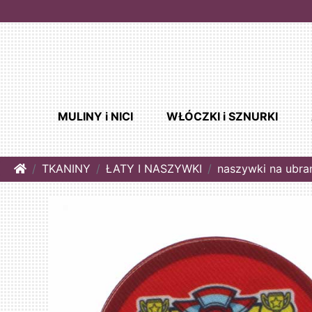
MULINY i NICI
WŁÓCZKI i SZNURKI
Home
TKANINY
ŁATY I NASZYWKI
naszywki na ubra