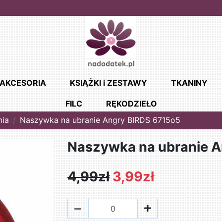
AKCESORIA
KSIĄŻKI i ZESTAWY
TKANINY
FILC
RĘKODZIEŁO
nia
Naszywka na ubranie Angry BIRDS 6715o5
Naszywka na ubranie 
4,99zł
3,99zł