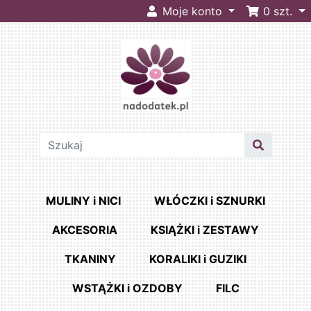
Moje konto
0
szt.
MULINY i NICI
WŁÓCZKI i SZNURKI
AKCESORIA
KSIĄŻKI i ZESTAWY
TKANINY
KORALIKI i GUZIKI
WSTĄŻKI i OZDOBY
FILC