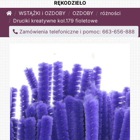
RĘKODZIEŁO
Home
WSTĄŻKI i OZDOBY
OZDOBY
różności
Druciki kreatywne kol.179 fioletowe
Zamówienia telefoniczne i pomoc: 663-656-888