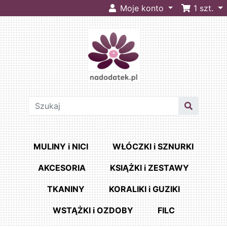
Moje konto
1
szt.
MULINY i NICI
WŁÓCZKI i SZNURKI
AKCESORIA
KSIĄŻKI i ZESTAWY
TKANINY
KORALIKI i GUZIKI
WSTĄŻKI i OZDOBY
FILC