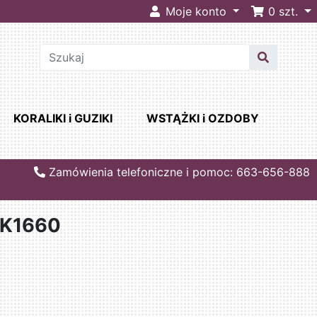
Moje konto
0
szt.
KORALIKI i GUZIKI
WSTĄŻKI i OZDOBY
Zamówienia telefoniczne i pomoc: 663-656-888
BK1660