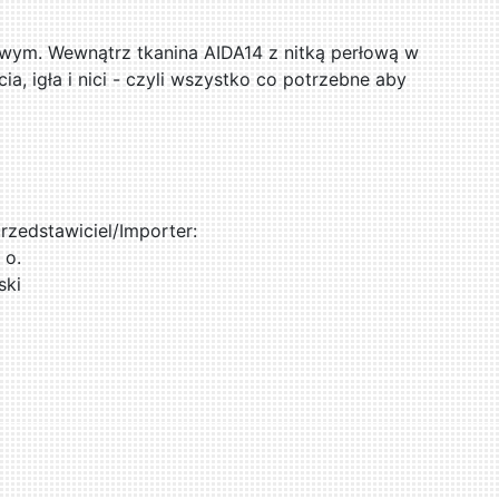
ym. Wewnątrz tkanina AIDA14 z nitką perłową w
a, igła i nici - czyli wszystko co potrzebne aby
zedstawiciel/Importer:
 o.
ski