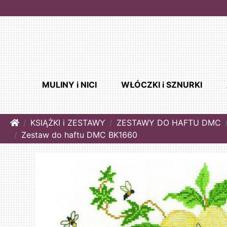
MULINY i NICI
WŁÓCZKI i SZNURKI
Home
KSIĄŻKI i ZESTAWY
ZESTAWY DO HAFTU DMC
Zestaw do haftu DMC BK1660