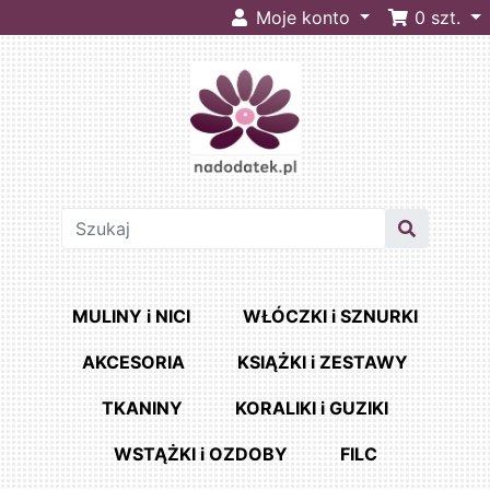
Moje konto
0
szt.
MULINY i NICI
WŁÓCZKI i SZNURKI
AKCESORIA
KSIĄŻKI i ZESTAWY
TKANINY
KORALIKI i GUZIKI
WSTĄŻKI i OZDOBY
FILC