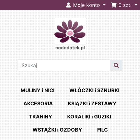
Moje konto
0
szt.
MULINY i NICI
WŁÓCZKI i SZNURKI
AKCESORIA
KSIĄŻKI i ZESTAWY
TKANINY
KORALIKI i GUZIKI
WSTĄŻKI i OZDOBY
FILC