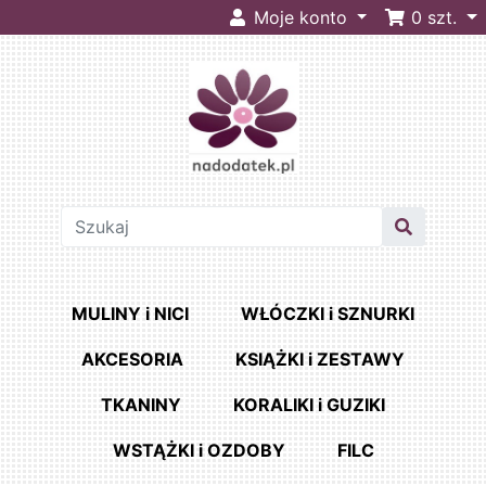
Moje konto
0
szt.
MULINY i NICI
WŁÓCZKI i SZNURKI
AKCESORIA
KSIĄŻKI i ZESTAWY
TKANINY
KORALIKI i GUZIKI
WSTĄŻKI i OZDOBY
FILC