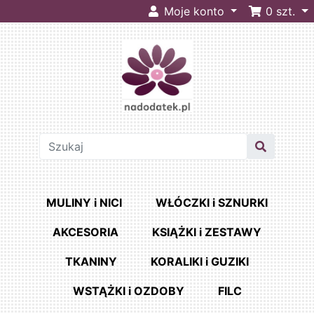
Moje konto
0
szt.
MULINY i NICI
WŁÓCZKI i SZNURKI
AKCESORIA
KSIĄŻKI i ZESTAWY
TKANINY
KORALIKI i GUZIKI
WSTĄŻKI i OZDOBY
FILC