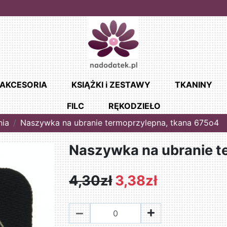
AKCESORIA
KSIĄŻKI i ZESTAWY
TKANINY
FILC
RĘKODZIEŁO
nia
Naszywka na ubranie termoprzylepna, tkana 675o4
Naszywka na ubranie t
4,30zł
3,38zł