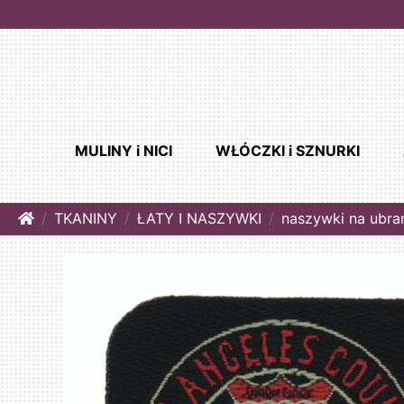
MULINY i NICI
WŁÓCZKI i SZNURKI
Home
TKANINY
ŁATY I NASZYWKI
naszywki na ubra