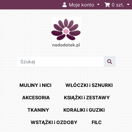
Moje konto
0
szt.
MULINY i NICI
WŁÓCZKI i SZNURKI
AKCESORIA
KSIĄŻKI i ZESTAWY
TKANINY
KORALIKI i GUZIKI
WSTĄŻKI i OZDOBY
FILC