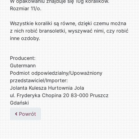
W opakowaniu znajduje się 10g koralików.
Rozmiar 11/o.
Wszystkie koraliki są równe, dzięki czemu można
z nich robić bransoletki, wyszywać nimi, czy robić
inne ozdoby.
Producent:
Gutermann
Podmiot odpowiedzialny/Upoważniony
przedstawiciel/Importer:
Jolanta Kulesza Hurtownia Jola
ul. Fryderyka Chopina 20 83-000 Pruszcz
Gdański
502047435
Powrót