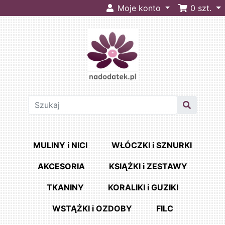
Moje konto
0
szt.
MULINY i NICI
WŁÓCZKI i SZNURKI
AKCESORIA
KSIĄŻKI i ZESTAWY
TKANINY
KORALIKI i GUZIKI
WSTĄŻKI i OZDOBY
FILC