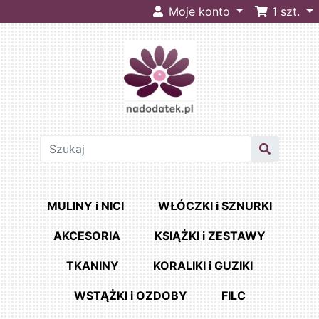
Moje konto
1
szt.
MULINY i NICI
WŁÓCZKI i SZNURKI
AKCESORIA
KSIĄŻKI i ZESTAWY
TKANINY
KORALIKI i GUZIKI
WSTĄŻKI i OZDOBY
FILC