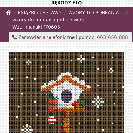
RĘKODZIEŁO
Home
KSIĄŻKI i ZESTAWY
WZORY DO POBRANIA pdf
wzory do pobrania pdf
święta
Wzór manuki 170603
Zamówienia telefoniczne i pomoc: 663-656-888