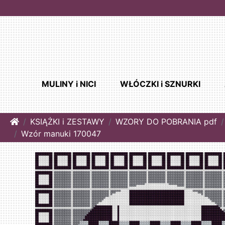
MULINY i NICI
WŁÓCZKI i SZNURKI
Home
KSIĄŻKI i ZESTAWY
WZORY DO POBRANIA pdf
Wzór manuki 170047