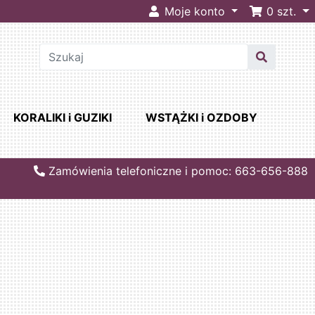
Moje konto
0
szt.
KORALIKI i GUZIKI
WSTĄŻKI i OZDOBY
Zamówienia telefoniczne i pomoc: 663-656-888