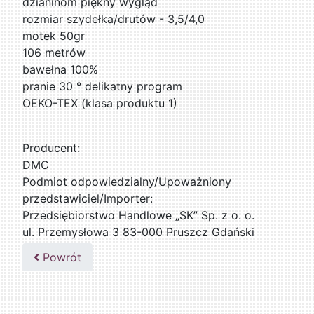
dzianinom piękny wygląd
rozmiar szydełka/drutów - 3,5/4,0
motek 50gr
106 metrów
bawełna 100%
pranie 30 ° delikatny program
OEKO-TEX (klasa produktu 1)
Producent:
DMC
Podmiot odpowiedzialny/Upoważniony
przedstawiciel/Importer:
Przedsiębiorstwo Handlowe „SK” Sp. z o. o.
ul. Przemysłowa 3 83-000 Pruszcz Gdański
509076255
Powrót