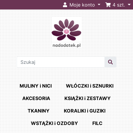
Moje konto
4
szt.
MULINY i NICI
WŁÓCZKI i SZNURKI
AKCESORIA
KSIĄŻKI i ZESTAWY
TKANINY
KORALIKI i GUZIKI
WSTĄŻKI i OZDOBY
FILC