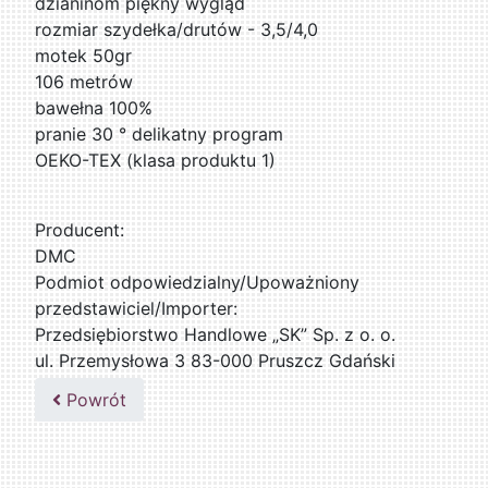
dzianinom piękny wygląd
rozmiar szydełka/drutów - 3,5/4,0
motek 50gr
106 metrów
bawełna 100%
pranie 30 ° delikatny program
OEKO-TEX (klasa produktu 1)
Producent:
DMC
Podmiot odpowiedzialny/Upoważniony
przedstawiciel/Importer:
Przedsiębiorstwo Handlowe „SK” Sp. z o. o.
ul. Przemysłowa 3 83-000 Pruszcz Gdański
509076255
Powrót