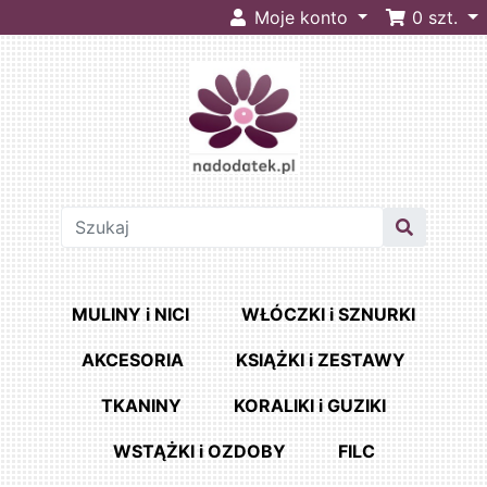
Moje konto
0
szt.
MULINY i NICI
WŁÓCZKI i SZNURKI
AKCESORIA
KSIĄŻKI i ZESTAWY
TKANINY
KORALIKI i GUZIKI
WSTĄŻKI i OZDOBY
FILC