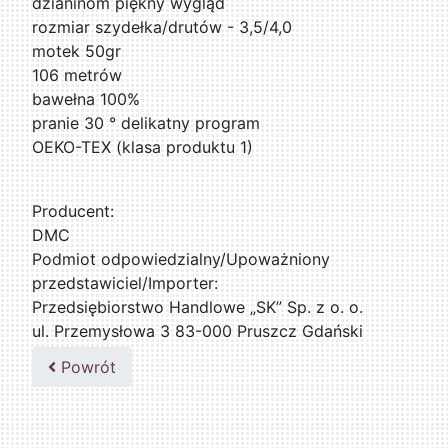
dzianinom piękny wygląd
rozmiar szydełka/drutów - 3,5/4,0
motek 50gr
106 metrów
bawełna 100%
pranie 30 ° delikatny program
OEKO-TEX (klasa produktu 1)
Producent:
DMC
Podmiot odpowiedzialny/Upoważniony
przedstawiciel/Importer:
Przedsiębiorstwo Handlowe „SK” Sp. z o. o.
ul. Przemysłowa 3 83-000 Pruszcz Gdański
509076255
Powrót