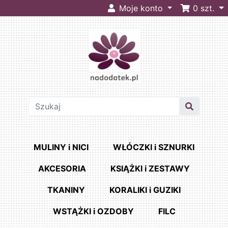
Moje konto
0
szt.
MULINY i NICI
WŁÓCZKI i SZNURKI
AKCESORIA
KSIĄŻKI i ZESTAWY
TKANINY
KORALIKI i GUZIKI
WSTĄŻKI i OZDOBY
FILC