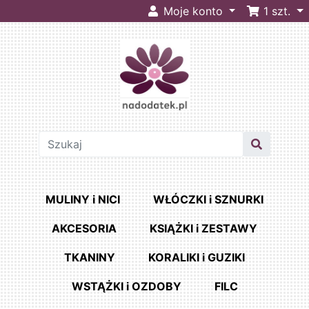
Moje konto
1
szt.
MULINY i NICI
WŁÓCZKI i SZNURKI
AKCESORIA
KSIĄŻKI i ZESTAWY
TKANINY
KORALIKI i GUZIKI
WSTĄŻKI i OZDOBY
FILC