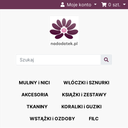
Moje konto
0
szt.
MULINY i NICI
WŁÓCZKI i SZNURKI
AKCESORIA
KSIĄŻKI i ZESTAWY
TKANINY
KORALIKI i GUZIKI
WSTĄŻKI i OZDOBY
FILC