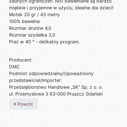
żadnych ograniczeń. Nici bawełniane są bardzo
miękkie i przyjemne w użyciu, idealne dla dzieci!
Motek 20 gr / 43 metry
100% bawełna
Rozmiar drutów 4,0
Rozmiar szydełka 3,0
Prać w 40 ° - delikatny program.
Producent:
DMC
Podmiot odpowiedzialny/Upoważniony
przedstawiciel/Importer:
Przedsiębiorstwo Handlowe „SK” Sp. z o. o.
ul. Przemysłowa 3 83-000 Pruszcz Gdański
509076255
Powrót