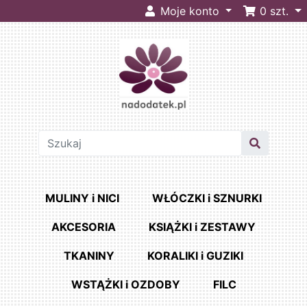
Moje konto
0
szt.
MULINY i NICI
WŁÓCZKI i SZNURKI
AKCESORIA
KSIĄŻKI i ZESTAWY
TKANINY
KORALIKI i GUZIKI
WSTĄŻKI i OZDOBY
FILC