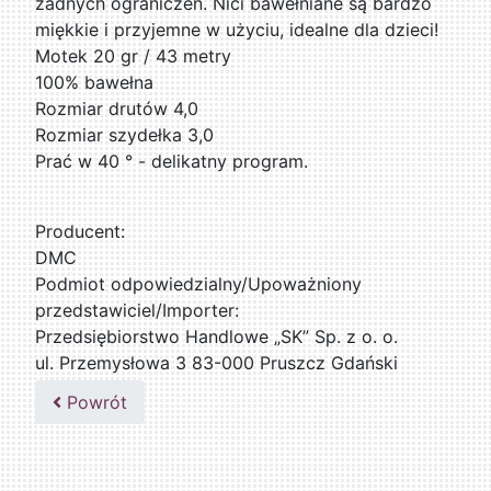
żadnych ograniczeń. Nici bawełniane są bardzo
miękkie i przyjemne w użyciu, idealne dla dzieci!
Motek 20 gr / 43 metry
100% bawełna
Rozmiar drutów 4,0
Rozmiar szydełka 3,0
Prać w 40 ° - delikatny program.
Producent:
DMC
Podmiot odpowiedzialny/Upoważniony
przedstawiciel/Importer:
Przedsiębiorstwo Handlowe „SK” Sp. z o. o.
ul. Przemysłowa 3 83-000 Pruszcz Gdański
509076255
Powrót