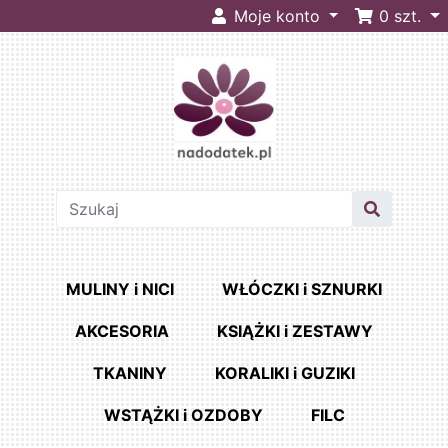
Moje konto
0
szt.
MULINY i NICI
WŁÓCZKI i SZNURKI
AKCESORIA
KSIĄŻKI i ZESTAWY
TKANINY
KORALIKI i GUZIKI
WSTĄŻKI i OZDOBY
FILC