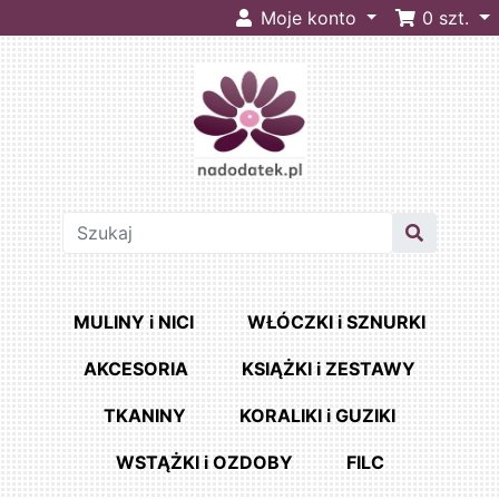
Moje konto
0
szt.
MULINY i NICI
WŁÓCZKI i SZNURKI
AKCESORIA
KSIĄŻKI i ZESTAWY
TKANINY
KORALIKI i GUZIKI
WSTĄŻKI i OZDOBY
FILC